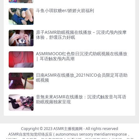
斗鱼小琪软糖er/娇娇火箭福利
原子ASMR助眠视频在线播放 – 沉浸式颅内按摩
体验，舒缓压力好眠
ASMRMOOD红色祭日沉浸式助眠视频在线播放
| 耳语触发颅内高潮
日南ASMR在线播放_2021NICO会员限定耳语助
眠视频
音無未來ASMR在线播放：沉浸式触发音与耳语
助眠视频独家呈现
Copyright © 2023
ASMR主播视频网
- All rights reserved
ASMR自发性知觉经络反应 ( autonomous sensory meridianresponse，