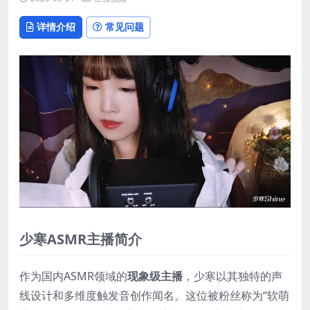
详情介绍
常见问题
少寒ASMR主播简介
作为国内ASMR领域的
现象级主播
，少寒以其独特的声
线设计和多维度触发音创作闻名。这位被粉丝称为“软萌