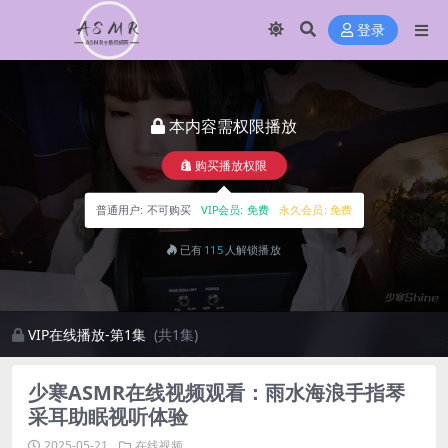
登录
本内容需权限播放
购买播放权限
普通用户:
不可购买
VIP会员:
免费
永久会员:
免费
已有
115
人解锁播放
VIP在线播放-第1集
(共1集)
少寒ASMR在线视频观看：雨水海浪手指琴
采耳助眠视听体验
2025-05-21
在线视频