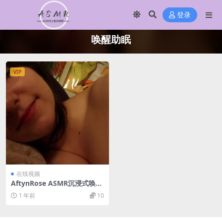
登录
唤醒助眠
VIP
在线视频
AftynRose ASMR沉浸式唤醒
触发音视频在线播放，3Dio双
1 年前
10
耳麦酥麻体验